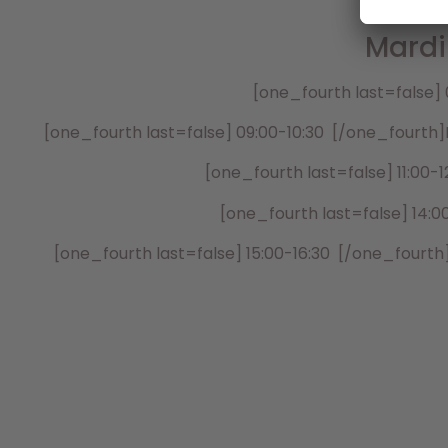
Mardi
[one_fourth last=false]
[one_fourth last=false] 09:00-10:30 [/one_fourth]Fo
[one_fourth last=false] 11:00-
[one_fourth last=false] 14:
[one_fourth last=false] 15:00-16:30 [/one_fourth