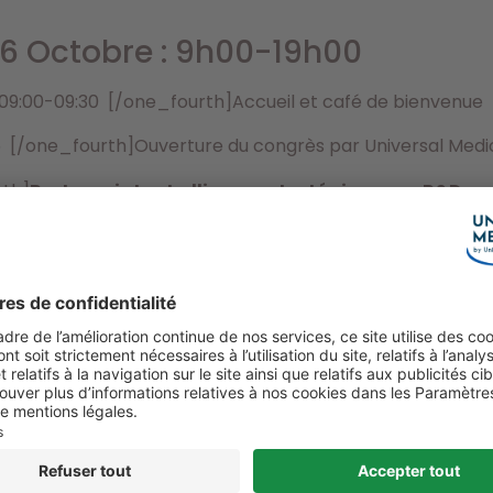
 6 Octobre : 9h00-19h00
 09:00-09:30 [/one_fourth]Accueil et café de bienvenue
45 [/one_fourth]Ouverture du congrès par Universal Med
rth]
Partenariats et alliances stratégiques en R&D : r
_fourth]
Cartographie 2014 de l’innovation dans les sc
de succès pour les sociétés innovantes dans le domain
4:00-14:45 [/one_fourth]Nouvelles sources de financeme
45-15:30 [/one_fourth]Enjeux de la propriété intellectuel
ne_fourth]Rôle du patient dans les démarches d’accessib
ème
30-18:00 [/one_fourth]
Remise du 6
Prix de l’Innova