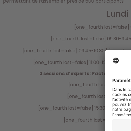
permettant de rassembler près de 600 participants.
Lundi
[one_fourth last=false]
[one_fourth last=false] 09:30-9:
[one_fourth last=false] 09:45-10:30 [/one_fou
[one_fourth last=false] 11:00-12:30 [/one
3 sessions d’experts : Facteurs clés 
[one_fourth last=false] 1
[one_fourth last=false] 14:
[one_fourth last=false] 15:30-16:15 [/o
[one_fourth last=false] 16: