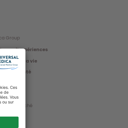
ica Group
etours d’expériences
iences de la vie
e de la santé
nt
le
ilité au marché
tion