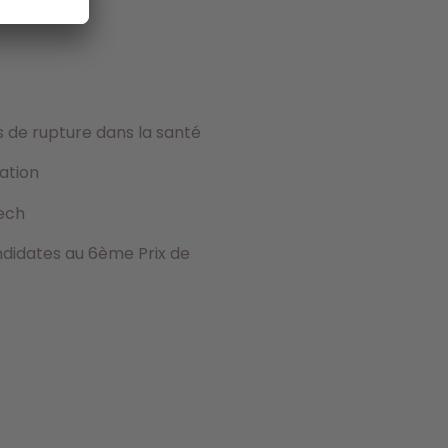
s de rupture dans la santé
ation
ech
ndidates au 6ème Prix de