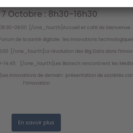
 7 Octobre : 8h30-16h30
 08:30-09:00 [/one_fourth]Accueil et café de bienvenue
rum de la santé digitale : les innovations technologique
12:00 [/one_fourth]La révolution des Big Data dans l’innov
00-14:45 [/one_fourth]Les Biotech rencontrent les Medt
]Les innovations de demain : présentation de sociétés ca
l’Innovation
En savoir plus