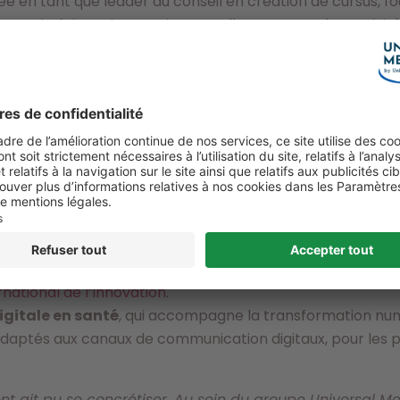
e en tant que leader du conseil en création de cursus, fo
un savoir-faire qui se marie naturellement avec les activi
connue dans la réalisation de formations, la conception et
succès d’
EUROPHARMA
est fondé sur une « quadruple cult
le sens du conseil et de la pédagogie, la connaissance scie
our la réalisation et la mise en ligne de produits web et 
t et du secteur de la Santé.
tituera, à compter d’Avril 2017, la quatrième filiale d’Uni
formation Médicale, Gestion des vigilances, Assurance Quali
novation et Scouting de Technologies
, de séminaires
équipes R&D et Business Development des entreprises du
rnational de l’Innovation
.
gitale en santé
, qui accompagne la transformation num
adaptés aux canaux de communication digitaux, pour les p
nt ait pu se concrétiser. Au sein du groupe Universal M