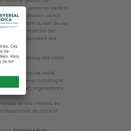
urniture et gestion de
tés du groupe Universal Medica.
 la personnalisation ad hoc
ure » associant au sein de ses
ntifique, la maitrise des
e-learning, répondant aux
versal Medica Group aux côtés
té, Etudes en vie réelle,
 de formation en scouting et
 médicament, organisatrice
érique de nos métiers, en
rofessionnels de santé et
edica,
EUROPHARMA
a