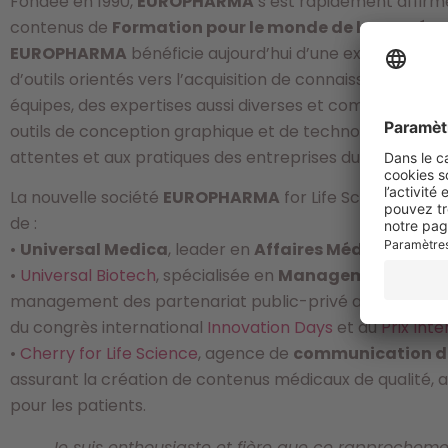
Fondée en 1990,
EUROPHARMA
s’est rapidement affirmé
contenus de
Formation pour le monde de la Santé
, 
EUROPHARMA
bénéficie aujourd’hui d’une expertise re
d’outils orientés vers l’acquisition de connaissances. Le 
équipes, des expertises aussi diverses et complètes que 
outils de conception graphique et de technologie, ceci p
attentes et aux pratiques des entreprises du médicamen
La nouvelle société
EUROPHARMA
for Life Science cons
de :
•
Universal Medica
, leader en
Affaires Médicales
: In
•
Universal Biotech
, spécialisée en
Management de l’In
management des partenariat public-privé auprès des 
du congrès international
Innovation Days
et du
Prix Inte
•
Cherry for Life Science
, agence de
communication di
assurant la création de contenus médicaux de qualité, 
pour les patients.
Je suis enthousiaste et fière que ce rapprocheme